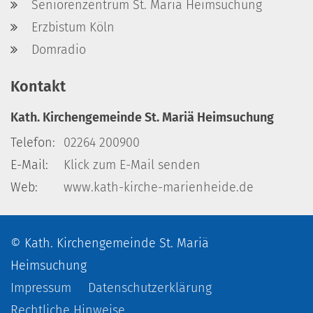
Seniorenzentrum St. Mariä Heimsuchung
Erzbistum Köln
Domradio
Kontakt
Kath. Kirchengemeinde St. Mariä Heimsuchung
Telefon:
02264 200900
E-Mail:
Klick zum E-Mail senden
Web:
www.kath-kirche-marienheide.de
© Kath. Kirchengemeinde St. Mariä
Heimsuchung
Impressum
Datenschutzerklärung
Rechtliche Hinweise