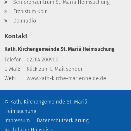
Seniorenzentrum St. Mariä Heimsuchung
Erzbistum Köln
Domradio
Kontakt
Kath. Kirchengemeinde St. Mariä Heimsuchung
Telefon:
02264 200900
E-Mail:
Klick zum E-Mail senden
Web:
www.kath-kirche-marienheide.de
© Kath. Kirchengemeinde St. Mariä
Heimsuchung
Impressum
Datenschutzerklärung
Rechtliche Hinweise