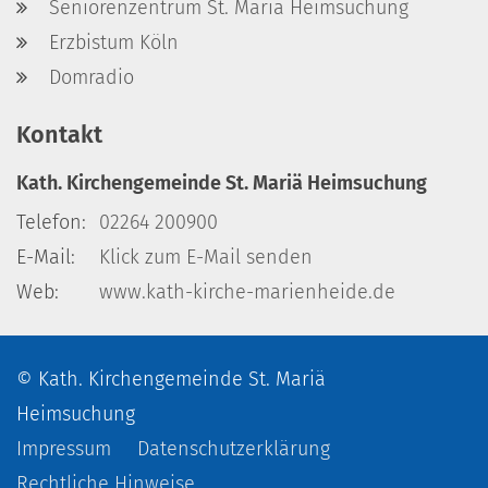
Seniorenzentrum St. Mariä Heimsuchung
Erzbistum Köln
Domradio
Kontakt
Kath. Kirchengemeinde St. Mariä Heimsuchung
Telefon:
02264 200900
E-Mail:
Klick zum E-Mail senden
Web:
www.kath-kirche-marienheide.de
© Kath. Kirchengemeinde St. Mariä
Heimsuchung
Impressum
Datenschutzerklärung
Rechtliche Hinweise