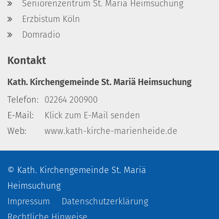
Seniorenzentrum St. Mariä Heimsuchung
Erzbistum Köln
Domradio
Kontakt
Kath. Kirchengemeinde St. Mariä Heimsuchung
Telefon:
02264 200900
E-Mail:
Klick zum E-Mail senden
Web:
www.kath-kirche-marienheide.de
© Kath. Kirchengemeinde St. Mariä
Heimsuchung
Impressum
Datenschutzerklärung
Rechtliche Hinweise