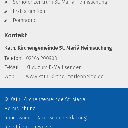
Seniorenzentrum St. Mariä Heimsuchung
Erzbistum Köln
Domradio
Kontakt
Kath. Kirchengemeinde St. Mariä Heimsuchung
Telefon:
02264 200900
E-Mail:
Klick zum E-Mail senden
Web:
www.kath-kirche-marienheide.de
© Kath. Kirchengemeinde St. Mariä
Heimsuchung
Impressum
Datenschutzerklärung
Rechtliche Hinweise