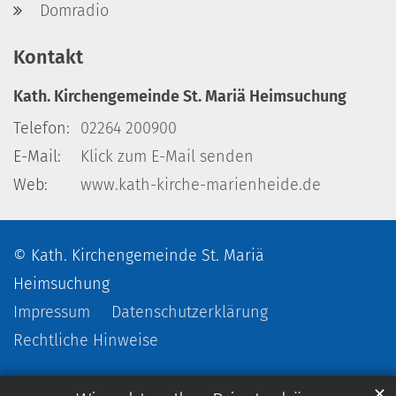
Domradio
Kontakt
Kath. Kirchengemeinde St. Mariä Heimsuchung
Telefon:
02264 200900
E-Mail:
Klick zum E-Mail senden
Web:
www.kath-kirche-marienheide.de
© Kath. Kirchengemeinde St. Mariä
Heimsuchung
Impressum
Datenschutzerklärung
Rechtliche Hinweise
✕