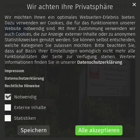
✕
angefordert werden. Der Versand bzw. Abholung ist
Wir achten Ihre Privatsphäre
ab der 44. KW möglich.
Wir möchten Ihnen ein optimales Webseiten-Erlebnis bieten.
Dazu verwenden wir Cookies, die für das Funktionieren unserer
Mehr
Website notwendig sind. Mit Ihrer Zustimmung verwenden wir
auch Cookies, die zur Anzeige externer Inhalte oder zu anonymen
Statistikzwecken genutzt werden. Sie können selbst entscheiden,
welche Kategorien Sie zulassen möchten. Bitte beachten Sie,
dass auf Basis Ihrer Einstellungen womöglich nicht mehr alle
Funktionalitäten der Seite zur Verfügung stehen. Weitere
Informationen finden Sie in unserer
Datenschutzerklärung
.
Impressum
Datenschutzerklärung
Rechtliche Hinweise
Notwendig
Externe Inhalte
Statistiken
Speichern
Alle akzeptieren