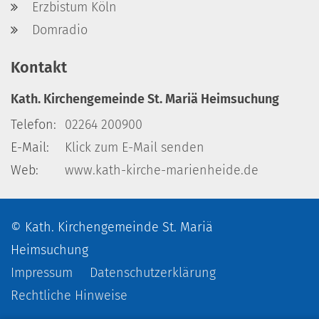
Erzbistum Köln
Domradio
Kontakt
Kath. Kirchengemeinde St. Mariä Heimsuchung
Telefon:
02264 200900
E-Mail:
Klick zum E-Mail senden
Web:
www.kath-kirche-marienheide.de
© Kath. Kirchengemeinde St. Mariä
Heimsuchung
Impressum
Datenschutzerklärung
Rechtliche Hinweise