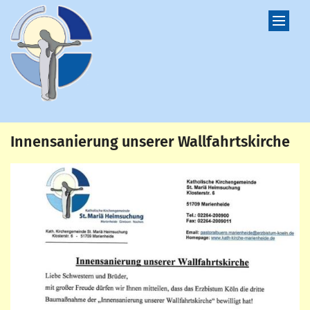
Zum Inhalt springen
Innensanierung unserer Wallfahrtskirche