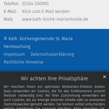
Telefon:
02264 200900
E-Mail:
Klick zum E-Mail senden
Web:
www.kath-kirche-marienheide.de
© Kath. Kirchengemeinde St. Mariä
Heimsuchung
Impressum
Datenschutzerklärung
Rechtliche Hinweise
✕
Wir achten Ihre Privatsphäre
Wir möchten Ihnen ein optimales Webseiten-Erlebnis bieten.
Dazu verwenden wir Cookies, die für das Funktionieren unserer
Website notwendig sind. Mit Ihrer Zustimmung verwenden wir
auch Cookies, die zur Anzeige externer Inhalte oder zu anonymen
Statistikzwecken genutzt werden. Sie können selbst entscheiden,
welche Kategorien Sie zulassen möchten. Bitte beachten Sie,