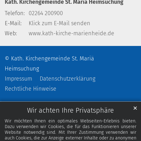
Kath. Kirchengemeinde St. Mariä Heimsuchung
Telefon:
02264 200900
E-Mail:
Klick zum E-Mail senden
Web:
www.kath-kirche-marienheide.de
© Kath. Kirchengemeinde St. Mariä
Heimsuchung
Impressum
Datenschutzerklärung
Rechtliche Hinweise
✕
Wir achten Ihre Privatsphäre
Wir möchten Ihnen ein optimales Webseiten-Erlebnis bieten.
Dazu verwenden wir Cookies, die für das Funktionieren unserer
Website notwendig sind. Mit Ihrer Zustimmung verwenden wir
auch Cookies, die zur Anzeige externer Inhalte oder zu anonymen