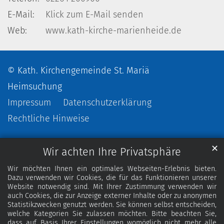
E-Mail:
Klick zum E-Mail senden
Web:
www.kath-kirche-marienheide.de
© Kath. Kirchengemeinde St. Mariä
Heimsuchung
Impressum
Datenschutzerklärung
Rechtliche Hinweise
✕
Wir achten Ihre Privatsphäre
Wir möchten Ihnen ein optimales Webseiten-Erlebnis bieten.
Dazu verwenden wir Cookies, die für das Funktionieren unserer
Website notwendig sind. Mit Ihrer Zustimmung verwenden wir
auch Cookies, die zur Anzeige externer Inhalte oder zu anonymen
Statistikzwecken genutzt werden. Sie können selbst entscheiden,
welche Kategorien Sie zulassen möchten. Bitte beachten Sie,
dass auf Basis Ihrer Einstellungen womöglich nicht mehr alle